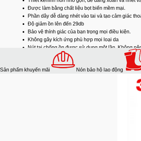
Thiết kếhình nón nhỏ gọn, dễ dàng xoắn và nhét và
Được làm bằng chất liệu bọt biển mềm mại.
Phần dây dễ dàng nhét vào tai và tạo cảm giác tho
Độ giảm ồn lên đến 29db
Bảo vệ thính giác của bạn trọng mọi điều kiện.
Không gây kích ứng phù hợp mọi loại da
Nút tai chống ồn được sử dụng một lần. Không nê
Ứng dụng của sản phẩm:
Sản phẩm khuyến mãi
Nón bảo hộ lao động