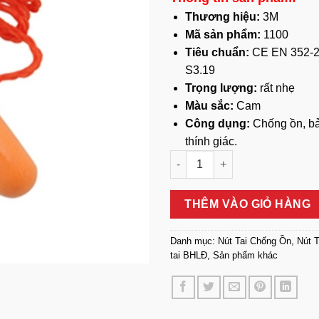
Thương hiệu:
3M
Mã sản phẩm:
1100
Tiêu chuẩn:
CE EN 352-2
S3.19
Trọng lượng:
rất nhẹ
Màu sắc:
Cam
Công dụng:
Chống ồn, b
thính giác.
Nút Tai Chống Ồn 3M-1110 Có
THÊM VÀO GIỎ HÀNG
Danh mục:
Nút Tai Chống Ồn
,
Nút T
tai BHLĐ
,
Sản phẩm khác