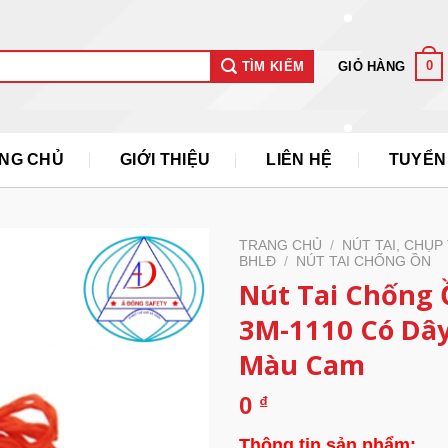
0
GIỎ HÀNG
TÌM KIẾM
NG CHỦ
GIỚI THIỆU
LIÊN HỆ
TUYỂN
TRANG CHỦ
/
NÚT TAI, CHỤP 
BHLĐ
/
NÚT TAI CHỐNG ỒN
Nút Tai Chống
3M-1110 Có Dâ
Màu Cam
0
₫
Thông tin sản phẩm: