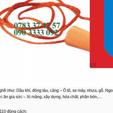
hề như: Dầu khí, đóng tàu, cảng – Ô tô, xe máy, nhựa, gỗ. Ngo
c ăn gia sức – Xi măng, xây dựng, hóa chất, phân bón,…
10 đúng cách: