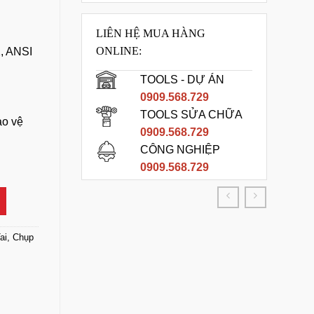
LIÊN HỆ MUA HÀNG
ONLINE:
, ANSI
TOOLS - DỰ ÁN
0909.568.729
TOOLS SỬA CHỮA
ảo vệ
0909.568.729
CÔNG NGHIỆP
 Dây Màu Cam số lượng
0909.568.729
ai, Chụp