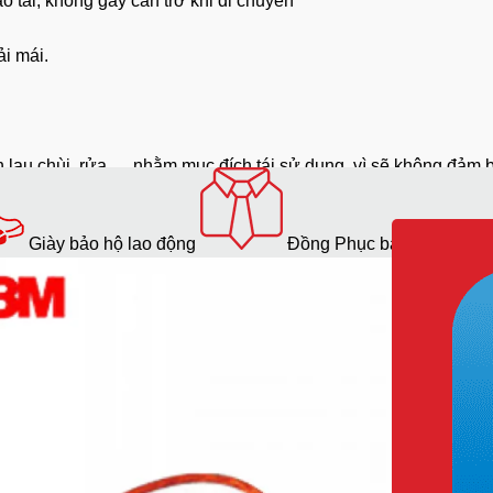
o tai, không gây cản trở khi di chuyển
ải mái.
n lau chùi, rửa,… nhằm mục đích tái sử dụng, vì sẽ không đảm
Giày bảo hộ lao động
Đồng Phục bảo hộ lao độ