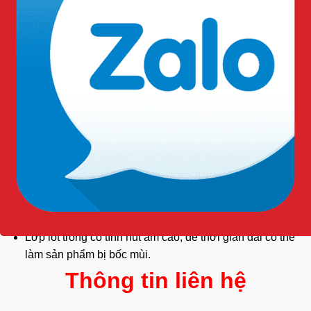
Có thể dùng giặt máy thông thường hoặt giặt máy công
nhiệp để vệ sinh sản phẩm
Sản phẩm cho phép sử dụng máy sấy ở nhiệt độ dùng
cho quần áo thông thường.
Lưu ý khi bảo quản
Sau khi sử dụng xong, vui lòng treo đồng phục kho lạnh
ở nơi thoáng mát.
Tránh những nơi có độ ẩm cao
Lớp lót trong có tính hút ẩm cao, để thời gian dài có thể
làm sản phẩm bị bốc mùi.
Thông tin liên hệ