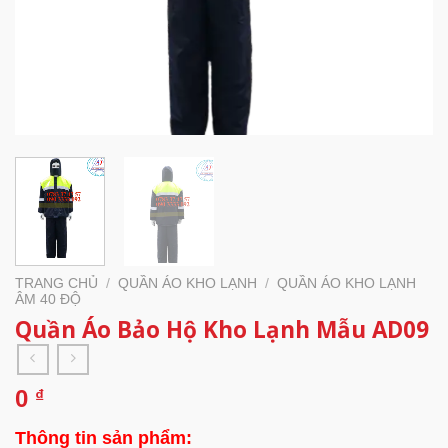
TRANG CHỦ
/
QUẦN ÁO KHO LẠNH
/
QUẦN ÁO KHO LẠNH
ÂM 40 ĐỘ
Quần Áo Bảo Hộ Kho Lạnh Mẫu AD09
0
₫
Thông tin sản phẩm: