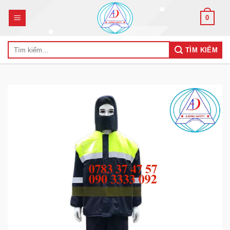
Skip
0
to
content
Tìm
TÌM KIẾM
kiếm: