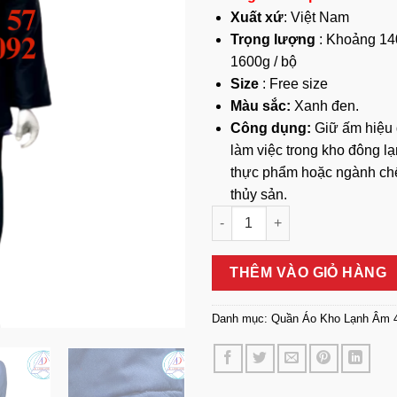
Xuất xứ
: Việt Nam
Trọng lượng
: Khoảng 14
1600g / bộ
Size
: Free size
Màu sắc:
Xanh đen.
Công dụng:
Giữ ấm hiệu 
làm việc trong kho đông lạ
thực phẩm hoặc ngành ch
thủy sản.
Quần Áo Kho Lạnh Âm 40 Độ 
THÊM VÀO GIỎ HÀNG
Danh mục:
Quần Áo Kho Lạnh Âm 