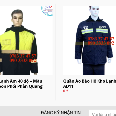
Lạnh Âm 40 độ – Màu
Quần Áo Bảo Hộ Kho Lạn
eon Phối Phản Quang
AD11
0
₫
ĐĂNG KÝ NHẬN TIN