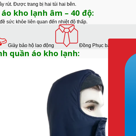
y rút. Được trang bị hai túi hai bên.
 áo kho lạnh âm – 40 độ:
đề sức khỏe liên quan đến
nhiệt độ
thấp.
tập trung hơn vào công việc.
 đề sức khỏe khác do lạnh gây ra.
g bóng tối.
Giày bảo hộ lao động
Đồng Phục bảo hộ lao độ
nh quần áo kho lạnh: