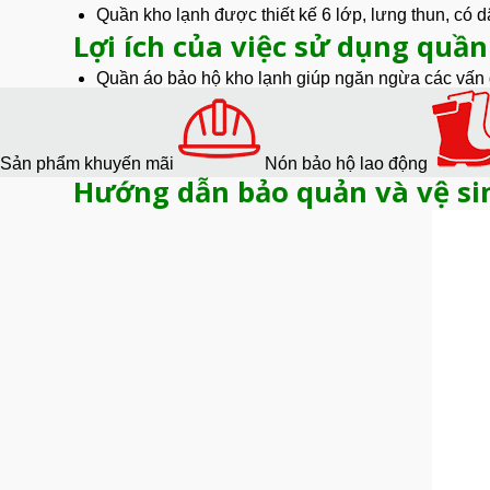
Quần kho lạnh được thiết kế 6 lớp, lưng thun, có dâ
Lợi ích của việc sử dụng quần
Quần áo bảo hộ
kho lạnh giúp ngăn ngừa các vấn 
Khi được bảo vệ khỏi lạnh, người lao động có thể 
Tránh tình trạng hạ thân nhiệt, tê cóng, và các vấn
Áo kho lạnh có dây phản quang giúp nhận biết tron
Sản phẩm khuyến mãi
Nón bảo hộ lao động
Hướng dẫn bảo quản và vệ si