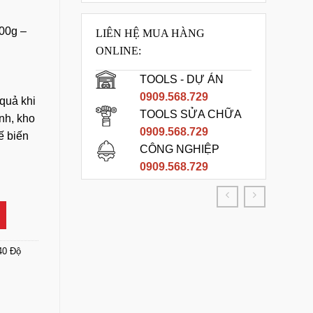
00g –
LIÊN HỆ MUA HÀNG
ONLINE:
TOOLS - DỰ ÁN
0909.568.729
quả khi
TOOLS SỬA CHỮA
nh, kho
0909.568.729
ế biến
CÔNG NGHIỆP
0909.568.729
C Phản Quang số lượng
40 Độ