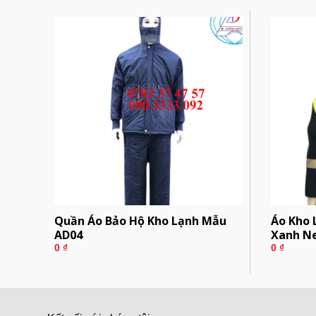
ẫu
Quần Áo Bảo Hộ Kho Lạnh Mẫu
Áo Kho 
AD04
Xanh N
0
₫
0
₫