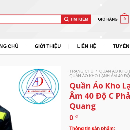
0
GIỎ HÀNG
TÌM KIẾM
NG CHỦ
GIỚI THIỆU
LIÊN HỆ
TUYỂN
TRANG CHỦ
/
QUẦN ÁO KHO 
QUẦN ÁO KHO LẠNH ÂM 40 ĐỘ
Quần Áo Kho L
Âm 40 Độ C Ph
Quang
0
₫
Thông tin sản phẩm: