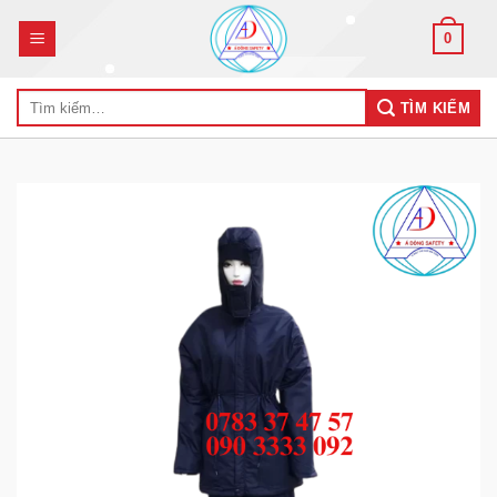
Skip
0
to
content
Tìm
TÌM KIẾM
kiếm: