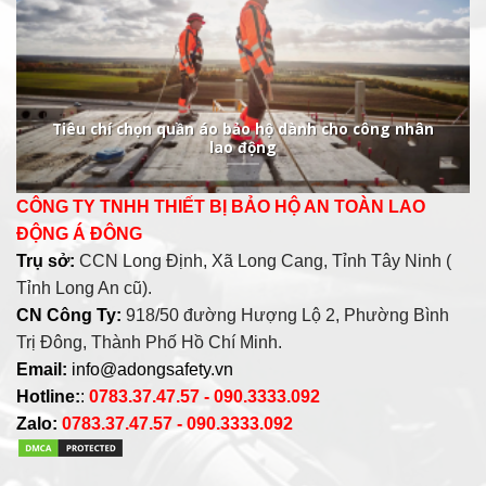
Tiêu chí chọn quần áo bảo hộ dành cho công nhân
lao động
CÔNG TY TNHH THIẾT BỊ BẢO HỘ AN TOÀN LAO
ĐỘNG Á ĐÔNG
Trụ sở:
CCN Long Định, Xã Long Cang, Tỉnh Tây Ninh (
Tỉnh Long An cũ).
CN Công Ty:
918/50 đường Hượng Lộ 2, Phường Bình
Trị Đông, Thành Phố Hồ Chí Minh.
Email:
info@adongsafety.vn
Hotline:
:
0783.37.47.57 - 090.3333.092
Zalo:
0783.37.47.57 - 090.3333.092