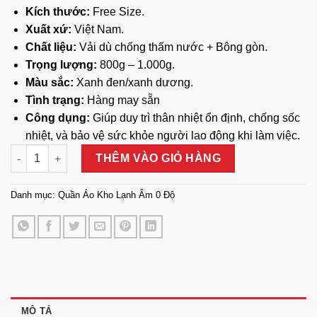
Kích thước:
Free Size.
Xuất xứ:
Việt Nam.
Chất liệu:
Vải dù chống thấm nước + Bông gòn.
Trọng lượng:
800g – 1.000g.
Màu sắc:
Xanh đen/xanh dương.
Tình trạng:
Hàng may sẵn
Công dụng:
Giúp duy trì thân nhiệt ổn định, chống sốc
nhiệt, và bảo vệ sức khỏe người lao động khi làm việc.
Quần Áo Kho Mát 3 Lớp số lượng
THÊM VÀO GIỎ HÀNG
Danh mục:
Quần Áo Kho Lạnh Âm 0 Độ
MÔ TẢ