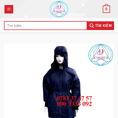
Skip
0
to
content
Tìm
TÌM KIẾM
kiếm: