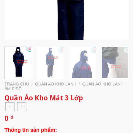
TRANG CHỦ
/
QUẦN ÁO KHO LẠNH
/
QUẦN ÁO KHO LẠNH
ÂM 0 ĐỘ
Quần Áo Kho Mát 3 Lớp
0
₫
Thông tin sản phẩm: