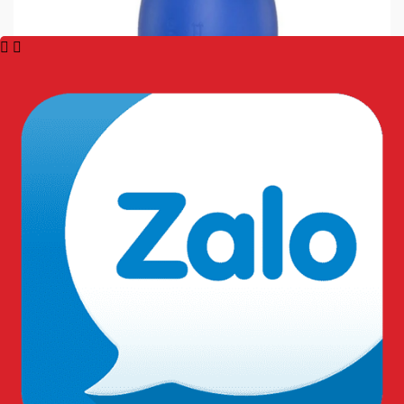
Môi trường hóa chất và dung môi.
Thực phẩm.
Nông nghiệp và thủy sản.
Công nghiệp nhẹ và kho vận.
Các ngành nghề khác…