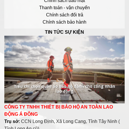
Chính sách bảo mật
Thanh toán - vận chuyển
Chính sách đổi trả
Chính sách bảo hành
TIN TỨC SỰ KIỆN
Tiêu chí chọn quần áo bảo hộ dành cho công nhân
lao động
CÔNG TY TNHH THIẾT BỊ BẢO HỘ AN TOÀN LAO
ĐỘNG Á ĐÔNG
Trụ sở:
CCN Long Định, Xã Long Cang, Tỉnh Tây Ninh (
Tỉnh Long An cũ).