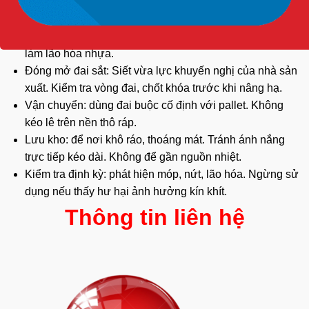
Hướng dẫn sử dụng và bảo quản an toàn:
Trước khi dùng: Rửa bằng
dung dịch
phù hợp, tráng
nước sạch, để khô tự nhiên. Tránh dung môi tẩy mạnh
làm lão hóa nhựa.
Đóng mở đai sắt: Siết vừa lực khuyến nghị của nhà sản
xuất. Kiểm tra vòng đai, chốt khóa trước khi nâng hạ.
Vận chuyển: dùng đai buộc cố định với pallet. Không
kéo lê trên nền thô ráp.
Lưu kho: để nơi khô ráo, thoáng mát. Tránh ánh nắng
trực tiếp kéo dài. Không để gần nguồn nhiệt.
Kiểm tra định kỳ: phát hiện móp, nứt, lão hóa. Ngừng sử
dụng nếu thấy hư hại ảnh hưởng kín khít.
Thông tin liên hệ