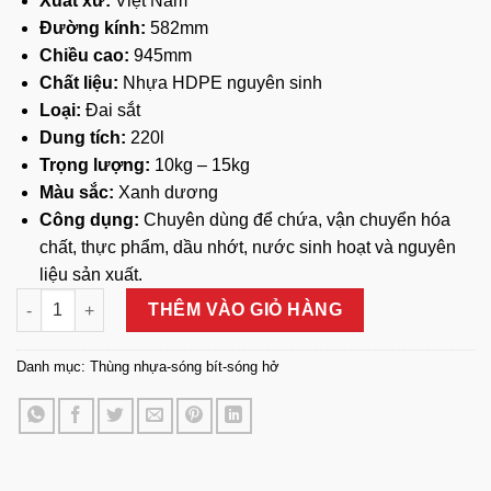
Xuất xứ:
Việt Nam
Đường kính:
582mm
Chiều cao:
945mm
Chất liệu:
Nhựa HDPE nguyên sinh
Loại:
Đai sắt
Dung tích:
220l
Trọng lượng:
10kg – 15kg
Màu sắc:
Xanh dương
Công dụng:
Chuyên dùng để chứa, vận chuyển hóa
chất, thực phẩm, dầu nhớt, nước sinh hoạt và nguyên
liệu sản xuất.
Thùng Phuy Nhựa 220L (Đai Sắt) số lượng
THÊM VÀO GIỎ HÀNG
Danh mục:
Thùng nhựa-sóng bít-sóng hở