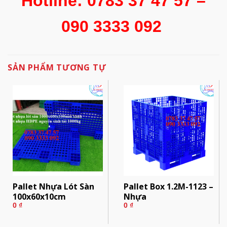
Hotline: 0783 37 47 57 –
090 3333 092
SẢN PHẨM TƯƠNG TỰ
Pallet Nhựa Lót Sàn
Pallet Box 1.2M-1123 –
100x60x10cm
Nhựa
0
₫
0
₫