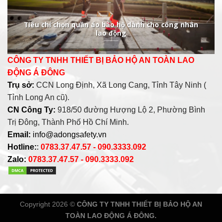
Tiêu chí chọn quần áo bảo hộ dành cho công nhân
lao động
CÔNG TY TNHH THIẾT BỊ BẢO HỘ AN TOÀN LAO
ĐỘNG Á ĐÔNG
Trụ sở:
CCN Long Định, Xã Long Cang, Tỉnh Tây Ninh (
Tỉnh Long An cũ).
CN Công Ty:
918/50 đường Hượng Lộ 2, Phường Bình
Trị Đông, Thành Phố Hồ Chí Minh.
Email:
info@adongsafety.vn
Hotline:
:
0783.37.47.57 - 090.3333.092
Zalo:
0783.37.47.57 - 090.3333.092
Copyright 2026 ©
CÔNG TY TNHH THIẾT BỊ BẢO HỘ AN
TOÀN LAO ĐỘNG Á ĐÔNG.