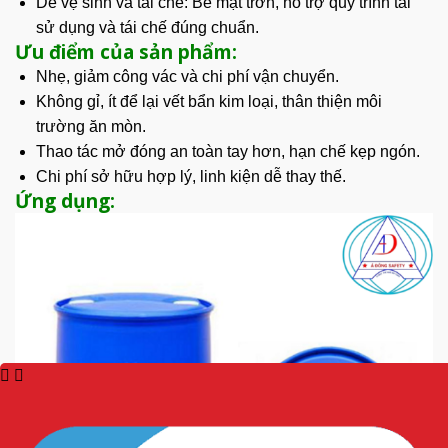
Dễ vệ sinh và tái chế: Bề mặt trơn, hỗ trợ quy trình tái
sử dụng và tái chế đúng chuẩn.
Ưu điểm của sản phẩm:
Nhẹ, giảm công vác và chi phí vận chuyển.
Không gỉ, ít để lại vết bẩn kim loại, thân thiện môi
trường ăn mòn.
Thao tác
mở đóng an toàn tay hơn, hạn chế kẹp ngón.
Chi phí sở hữu hợp lý, linh kiện dễ thay thế.
Ứng dụng: