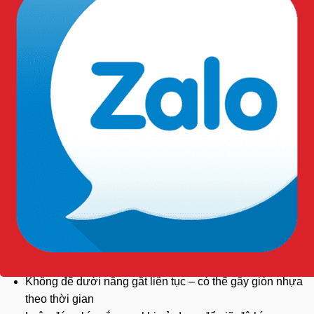
Môi trường
hóa chất và dung môi.
Thực phẩm.
Nông nghiệp và thủy sản.
Công nghiệp nhẹ và kho vận.
Các ngành nghề khác…
Hướng dẫn sử dụng:
Rửa sạch bằng nước ấm hoặc dung dịch trung tính
trước khi sử dụng lần đầu
Không để dưới nắng gắt liên tục – có thể gây giòn nhựa
theo thời gian