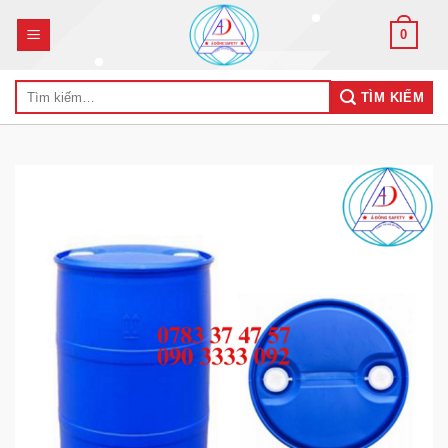
Skip
0
to
content
Tìm
TÌM KIẾM
kiếm: