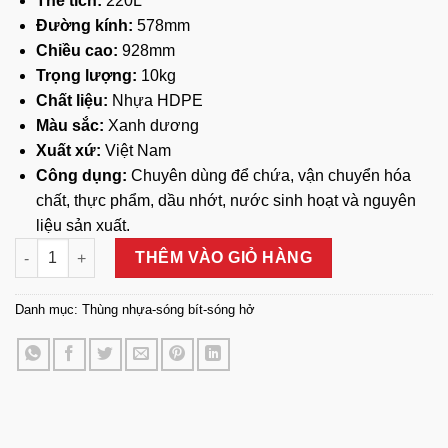
Thể tích:
220L
Đường kính:
578mm
Chiều cao:
928mm
Trọng lượng:
10kg
Chất liệu:
Nhựa HDPE
Màu sắc:
Xanh dương
Xuất xứ:
Việt Nam
Công dụng:
Chuyên dùng để chứa, vận chuyển hóa
chất, thực phẩm, dầu nhớt, nước sinh hoạt và nguyên
liệu sản xuất.
Thùng Phuy Nhựa 220L số lượng
THÊM VÀO GIỎ HÀNG
Danh mục:
Thùng nhựa-sóng bít-sóng hở