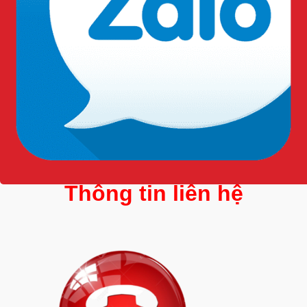
Đồng phục được trang bị đầy đủ phụ kiện góp phần xây
dựng hình ảnh uy tín.
Ve áo giúp nhân viên bảo vệ có diện mạo thống nhất,
thể hiện tính kỷ luật.
Thiết kế chốt cài chắc chắn giúp người dùng dễ dàng
gắn hoặc tháo ve áo khi cần vệ sinh.
Phù hợp với nhiều môi trường làm việc, như tòa nhà,
trung tâm thương mại, nhà máy, khu công nghiệp, bệnh
viện, trường học, khách sạn, ngân hàng và các đơn vị
cung cấp dịch vụ bảo vệ.
Thông tin liên hệ