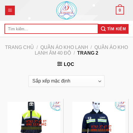
Skip
0
to
content
Tìm
TÌM KIẾM
kiếm:
TRANG CHỦ
/
QUẦN ÁO KHO LẠNH
/
QUẦN ÁO KHO
LẠNH ÂM 40 ĐỘ
/
TRANG 2
LỌC