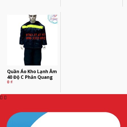
Quần Áo Kho Lạnh Âm
40 Độ C Phản Quang
0
₫
1
2