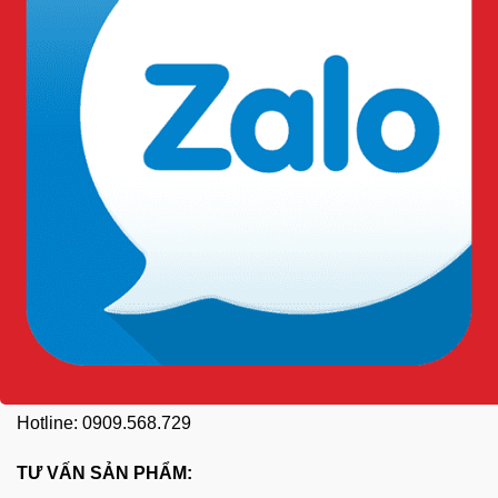
Kết nối với chúng tôi:
ĐĂNG KÝ NHẬN TIN
HỖ TRỢ KHÁCH HÀNG
TƯ VẤN KỸ THUẬT:
Hotline: 0909.568.729
TƯ VẤN SẢN PHẨM: